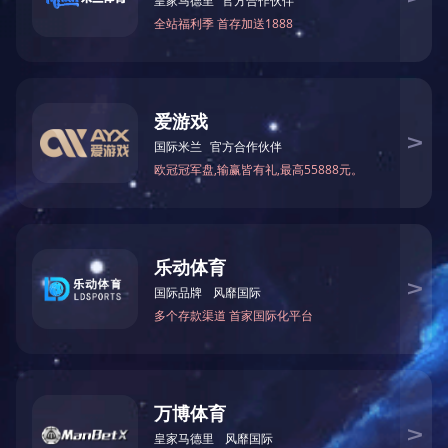
型 号 ZC46A 高阻计
额定电压 50 V 100V 500V 1000 V
准确度 ±5 %
电阻(Ω) 2* 103～1* 10次方12次方
准确度 ±10 %
外形尺寸/重量（MM /KG） 300W * 290D * 135H /
10（MM /KG）
主要用途及特点:
本高阻仪为我厂的更新换代产品，集成电路替代电子
管。可供科研、工厂、学校、企业部门对绝缘材料、
电工产品、电子设备以及元件的绝缘测量和高阻值兆
欧电阻的测量。与本公司B-1型电极箱配套可以测量具
有抗静电要求的橡胶和塑料制品表面电阻，如煤矿、